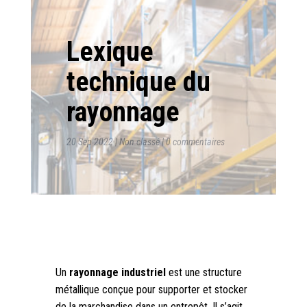
Lexique
technique du
rayonnage
20 Sep 2022
|
Non classé
|
0 commentaires
Un
rayonnage industriel
est une structure
métallique conçue pour supporter et stocker
de la marchandise dans un entrepôt. Il s’agit