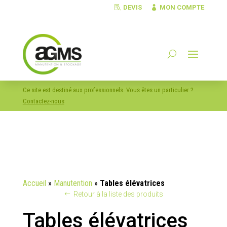
DEVIS
MON COMPTE
Ce site est destiné aux professionnels. Vous êtes un particulier ?
Contactez-nous
Accueil
»
Manutention
»
Tables élévatrices
Retour à la liste des produits
Tables élévatrices