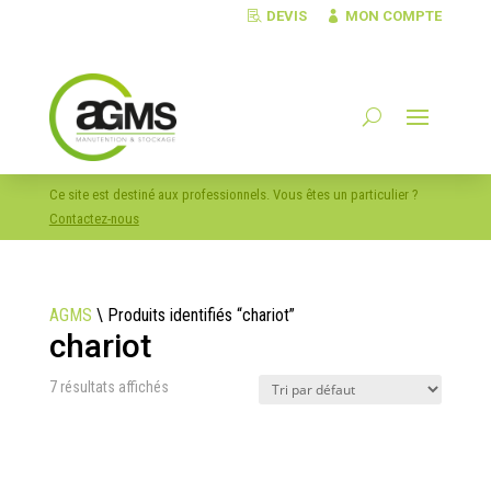
DEVIS
MON COMPTE
Ce site est destiné aux professionnels. Vous êtes un particulier ?
Contactez-nous
AGMS
\
Produits identifiés “chariot”
chariot
7 résultats affichés