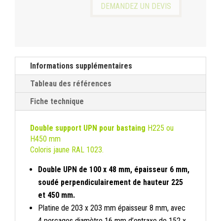
DEMANDEZ UN DEVIS
D'ANGLE
Informations supplémentaires
Tableau des références
Fiche technique
Double support UPN pour bastaing
H225 ou
H450 mm
Coloris jaune RAL 1023.
Double UPN de 100 x 48 mm, épaisseur 6 mm,
soudé perpendiculairement de hauteur 225
et 450 mm.
Platine de 203 x 203 mm épaisseur 8 mm, avec
4 perçages diamètre 16 mm d’entraxe de 152 x