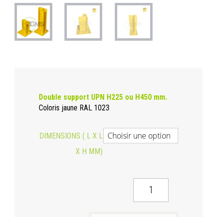
Double support UPN H225 ou H450 mm.
Coloris jaune RAL 1023
DIMENSIONS ( L X L
X H MM)
QUANTITÉ
DE
UPN
PROTECTION