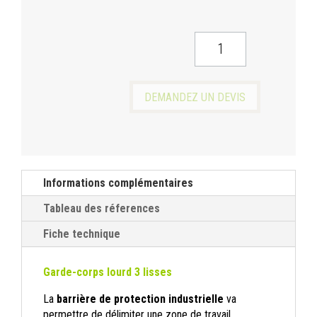
QUANTITÉ
DE
BARRIÈRE
INDUSTRIELLE
DEMANDEZ UN DEVIS
MODULABLE
Informations complémentaires
Tableau des réferences
Fiche technique
Garde-corps lourd 3 lisses
La
barrière de protection industrielle
va
permettre de délimiter une zone de travail,