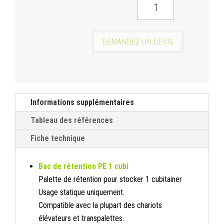
QUANTITÉ
DE
BAC
DE
DEMANDEZ UN DEVIS
RÉTENTION
PE
1
CUBI
Informations supplémentaires
Tableau des références
Fiche technique
Bac de rétention PE 1 cubi
Palette de rétention pour stocker 1 cubitainer
Usage statique uniquement.
Compatible avec la plupart des chariots
élévateurs et transpalettes.